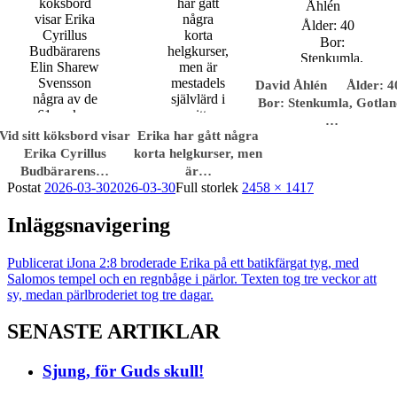
David Åhlén Ålder: 
Bor: Stenkumla, Gotlan
…
Vid sitt köksbord visar
Erika har gått några
Erika Cyrillus
korta helgkurser, men
Budbärarens…
är…
Postat
2026-03-30
2026-03-30
Full storlek
2458 × 1417
Inläggsnavigering
Publicerat i
Jona 2:8 broderade Erika på ett batik­färgat tyg, med
Salomos tempel och en regnbåge i pärlor. Texten tog tre veckor att
sy, medan pärl­broderiet tog tre dagar.
SENASTE ARTIKLAR
Sjung, för Guds skull!