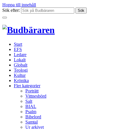
Hoppa till innehåll
Sök efter:
Start
EFS
Ledare
Lokalt
Globalt
Teologi
Kultur
Krönika
Fler kategorier
Porträtt
Vittnesbörd
Salt
BIAL
Psalm
Bibelord
Samtal
Ur arkivet