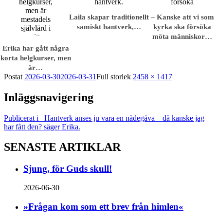
Laila skapar traditionellt
– Kanske att vi som
samiskt hantverk,…
kyrka ska försöka
möta människor…
Erika har gått några
korta helgkurser, men
är…
Postat
2026-03-30
2026-03-31
Full storlek
2458 × 1417
Inläggsnavigering
Publicerat i
– Hantverk anses ju vara en nådegåva – då kanske jag
har fått den? säger Erika.
SENASTE ARTIKLAR
Sjung, för Guds skull!
2026-06-30
»Frågan kom som ett brev från himlen«