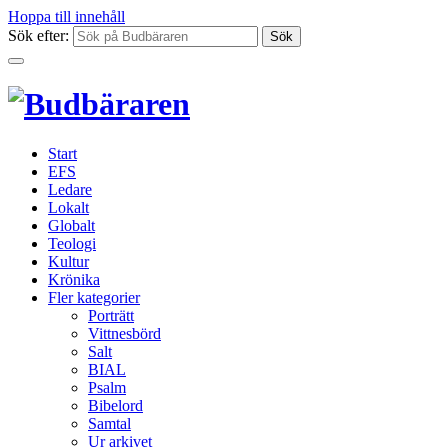
Hoppa till innehåll
Sök efter:
Start
EFS
Ledare
Lokalt
Globalt
Teologi
Kultur
Krönika
Fler kategorier
Porträtt
Vittnesbörd
Salt
BIAL
Psalm
Bibelord
Samtal
Ur arkivet