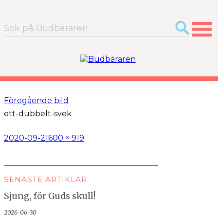
Sök
efter:
Föregående bild
ett-dubbelt-svek
Postat
Full
2020-09-21
600 × 919
storlek
Inläggsnavigering
Publicerat i
Recension: Ett dubbelt svek
SENASTE ARTIKLAR
Sjung, för Guds skull!
2026-06-30