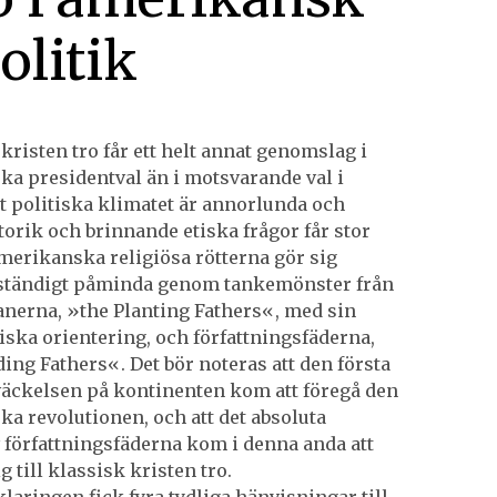
olitik
kristen tro får ett helt annat genomslag i
a presidentval än i motsvarande val i
t politiska klimatet är annorlunda och
etorik och brinnande etiska frågor får stor
amerikanska religiösa rötterna gör sig
ständigt påminda genom tankemönster från
anerna, »the Planting Fathers«, med sin
liska orientering, och författningsfäderna,
ing Fathers«. Det bör noteras att den första
väckelsen på kontinenten kom att föregå den
a revolutionen, och att det absoluta
av författningsfäderna kom i denna anda att
 till klassisk kristen tro.
klaringen fick fyra tydliga hänvisningar till