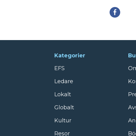
Della
Kategorier
Bu
EFS
Om
Ledare
Ko
Lokalt
Pr
Globalt
Av
Kultur
An
Resor
Bö