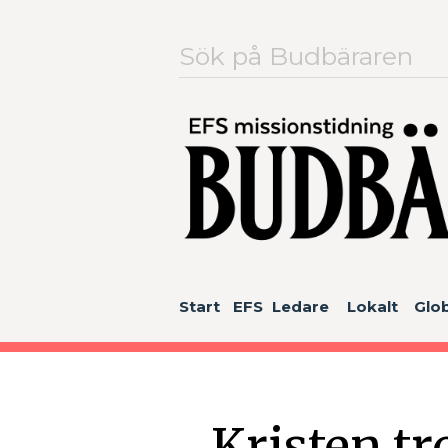
Sök
efter:
Start
EFS
Ledare
Lokalt
Glob
Kristen tr