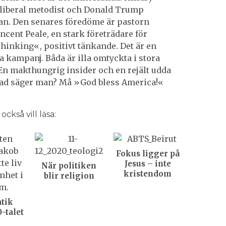
 liberal metodist och Donald Trump
an. Den senares föredöme är pastorn
cent Peale, en stark företrädare för
thinking«, positivt tänkande. Det är en
 kampanj. Båda är illa omtyckta i stora
 En makthungrig insider och en rejält udda
Vad säger man? Må »God bless America!«
ckså vill läsa:
Fokus ligger på
Jesus – inte
När politiken
kristendom
blir religion
tik
-talet