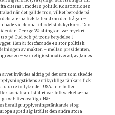
fta citeras i modern politik. Konstitutionen
talad när det gällde tron, vilket berodde på
ka delstaterna fick ta hand om den frågan –
em hade vid denna tid »delstatskyrkor«. Den
sidenten, George Washington, var mycket
n tro på Gud och på trons betydelse i
gget. Han är fortfarande en stor politisk
edelningen av makten – mellan presidenten,
gressen – var religiöst motiverad, av James
a arvet kvävdes aldrig på det sätt som skedde
Upplysningstidens antikyrkliga tänkare fick
t större inflytande i USA. Inte heller
ler socialism. Istället var folkväckelserna
iga och livskraftiga. När
sfientligt upplysningstänkande slog
uropa spred sig istället den andra stora