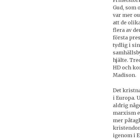
Gud, som o
var mer out
att de oli
flera av d
första pre
tydlig i si
samhällsby
hjälte. Tr
HD och kon
Madison.
Det kristn
i Europa. 
aldrig någo
marxism el
mer påtagl
kristendom
igenom i E