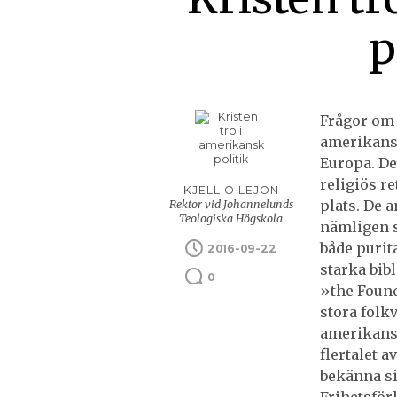
p
Frågor om 
amerikansk
Europa. De
religiös r
KJELL O LEJON
plats. De 
Rektor vid Johannelunds
Teologiska Högskola
nämligen 
både purit
2016-09-22
starka bib
0
»the Found
stora folk
amerikansk
flertalet 
bekänna sig
Frihetsför