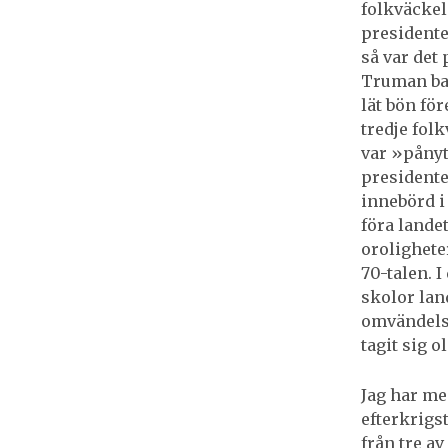
folkväckels
presidente
så var det 
Truman bar
lät bön fö
tredje fol
var »pånyt
presidente
innebörd i 
föra landet
orolighete
70-talen. 
skolor lan
omvändelse
tagit sig o
Jag har med
efterkrigs
från tre av