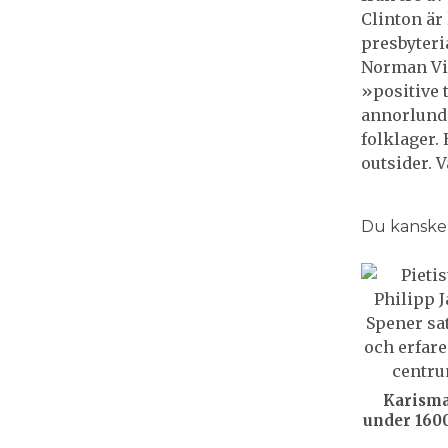
Clinton är
presbyteri
Norman Vin
»positive 
annorlunda
folklager.
outsider. 
Du kanske o
Karisma
under 1600