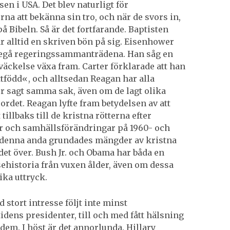
en i USA. Det blev naturligt för
rna att bekänna sin tro, och när de svors in,
på Bibeln. Så är det fortfarande. Baptisten
 alltid en skriven bön på sig. Eisenhower
regå regeringssammanträdena. Han såg en
kväckelse växa fram. Carter förklarade att han
tfödd«, och alltsedan Reagan har alla
r sagt samma sak, även om de lagt olika
ordet. Reagan lyfte fram betydelsen av att
 tillbaks till de kristna rötterna efter
r och samhällsförändringar på 1960- och
I denna anda grundades mängder av kristna
det över. Bush Jr. och Obama har båda en
historia från vuxen ålder, även om dessa
lika uttryck.
 stort intresse följt inte minst
tidens presidenter, till och med fått hälsning
 dem. I höst är det annorlunda. Hillary