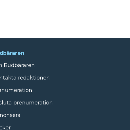
dbäraren
 Budbäraren
ntakta redaktionen
enumeration
sluta prenumeration
nonsera
cker