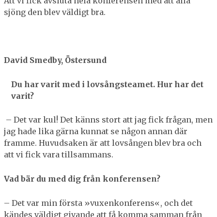
Att vi fick avsluta hela konferensen med att alla
sjöng den blev väldigt bra.
David Smedby, Östersund
Du har varit med i lovsångsteamet. Hur har det
varit?
– Det var kul! Det känns stort att jag fick frågan, men
jag hade lika gärna kunnat se någon annan där
framme. Huvudsaken är att lovsången blev bra och
att vi fick vara tillsammans.
Vad bär du med dig från konferensen?
– Det var min första »vuxenkonferens«, och det
kändes väldigt givande att få komma samman från