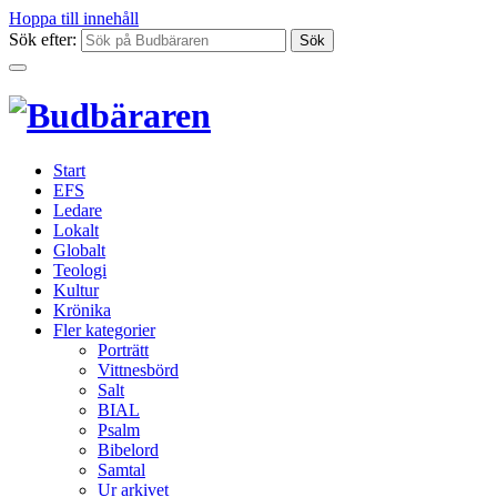
Hoppa till innehåll
Sök efter:
Start
EFS
Ledare
Lokalt
Globalt
Teologi
Kultur
Krönika
Fler kategorier
Porträtt
Vittnesbörd
Salt
BIAL
Psalm
Bibelord
Samtal
Ur arkivet