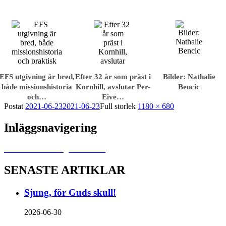
EFS utgivning är bred,
Efter 32 år som präst i
Bilder: Nathalie
både missionshistoria
Kornhill, avslutar Per-
Bencic
och…
Eive…
Postat
2021-06-23
2021-06-23
Full storlek
1180 × 680
Inläggsnavigering
Publicerat i
Från ångest till frihet
SENASTE ARTIKLAR
Sjung, för Guds skull!
2026-06-30