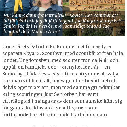
Hur känns det inför Patrullriks? Lovisa: Det kommer att
bli jättekul och jag är jättetaggad. Jag längtar så mycket!
Smila: Jag är lite nervös, men samtidigt taggad. Jag
längtar! Bild: Monica Arndt
Under årets Patrullriks kommer det finnas fyra
separata »byar«. Scoutbyn, med scoutkårer från hela
landet, Ungdomsbyn, med scouter från ca 14 år och
uppåt, en Familjeby och – en nyhet för i år – en
Seniorby. I båda dessa sista finns utrymme att välja
hur man vill bo: i tält, husvagn eller husbil, och ett
delvis eget program, men med samma grundtankar
kring scoutingen. Just Seniorbyn har varit
efterlängtad i många år av dem som kanske känt sig
för gamla för klassiskt scoutliv, men som
fortfarande har ett brinnande hjärta för saken.