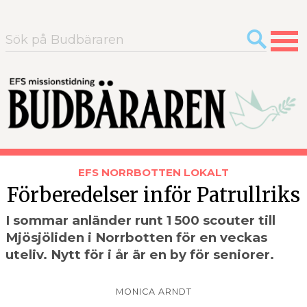
Sök
efter:
EFS NORRBOTTEN
LOKALT
Förberedelser inför Patrullriks
I sommar anländer runt 1 500 scouter till
Mjösjöliden i Norrbotten för en veckas
uteliv. Nytt för i år är en by för seniorer.
MONICA ARNDT