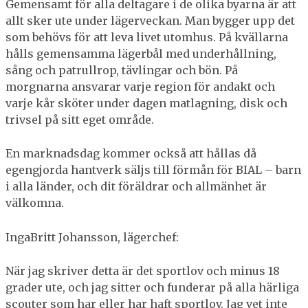
Gemensamt för alla deltagare i de olika byarna är att
allt sker ute under lägerveckan. Man bygger upp det
som behövs för att leva livet utomhus. På kvällarna
hålls gemensamma lägerbål med underhållning,
sång och patrullrop, tävlingar och bön. På
morgnarna ansvarar varje region för andakt och
varje kår sköter under dagen matlagning, disk och
trivsel på sitt eget område.
En marknadsdag kommer också att hållas då
egengjorda hantverk säljs till förmån för BIAL – barn
i alla länder, och dit föräldrar och allmänhet är
välkomna.
IngaBritt Johansson, lägerchef:
När jag skriver detta är det sportlov och minus 18
grader ute, och jag sitter och funderar på alla härliga
scouter som har eller har haft sportlov. Jag vet inte