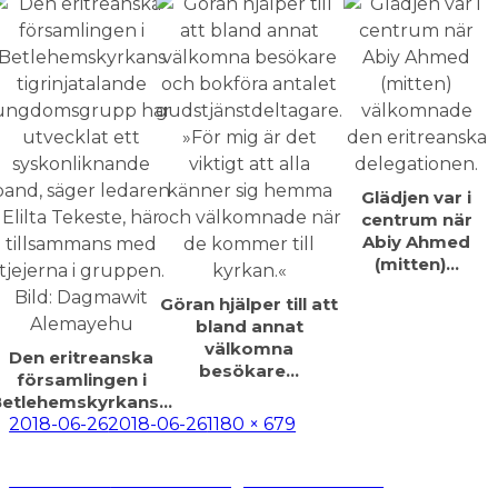
Glädjen var i
centrum när
Abiy Ahmed
(mitten)…
Göran hjälper till att
bland annat
välkomna
Den eritreanska
besökare…
församlingen i
Betlehemskyrkans…
Postat
Full
2018-06-26
2018-06-26
1180 × 679
storlek
Inläggsnavigering
Publicerat i
Eritreansk ungdomskonferens