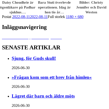
Daisy Choudhrie är
Bara Stuti överlevde
Bilder: Christy
ögonläkare på Padhar
operationen. Idag är
Jennifer och David
sjukhus.…
hon tio år…
Weston
Postat
2022-08-11
2022-08-11
Full storlek
1180 × 680
Inläggsnavigering
Publicerat i
»En uppmuntransinjektion«
SENASTE ARTIKLAR
Sjung, för Guds skull!
2026-06-30
»Frågan kom som ett brev från himlen«
2026-06-30
Lägret där barn och äldre möts
2026-06-30