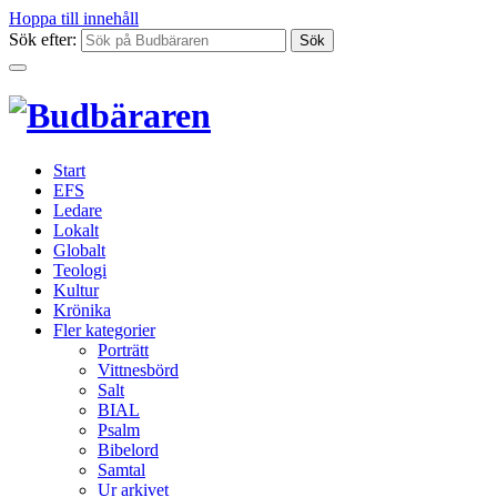
Hoppa till innehåll
Sök efter:
Start
EFS
Ledare
Lokalt
Globalt
Teologi
Kultur
Krönika
Fler kategorier
Porträtt
Vittnesbörd
Salt
BIAL
Psalm
Bibelord
Samtal
Ur arkivet