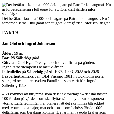
Det beräknas komma 1000 del- tagare på Patrullriks i augusti. Nu är
för­bered­elserna i full gång för att göra klart gården inför scoutlägret.
FAKTA
Jan-Olof och Ingrid Johansson
Ålder
: 59 år.
Bor
: På Sällerhög gård.
Gör
: Jan-Olof Egenföre­tagare och driver firma på gården.
Ingrid Arbets­terapeut i hemsjukvården.
Patrullriks på Sällerhög gård
: 1975, 1993, 2022 och 2026.
Favoritpatrullriks
: Jan-Olof Vässarö 1981 i Stockholms norra
skärgård och de tre stycken Patrullriks som varit här. Ingrid
Sällerhög 1993.
– Vi kommer att utrymma stora delar av företaget – det står nästan
100 fordon på gården som ska flyttas så att lägret kan disponera
ytorna. Lägerledningen har planerat att det ska finnas tillräckligt
med, vatten, bajamajor, mat och annat som behövs för de 1000
deltagarna som beräknas komma. Det är många goda krafter som