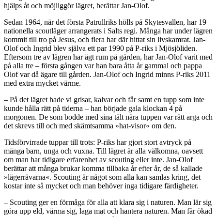
hjälps åt och möjliggör lägret, berättar Jan-Olof.
Sedan 1964, när det första Patrullriks hölls på Skytes­vallen, har 19
nationella scoutläger arrangerats i Salts regi. Många har under lägren
kommit till tro på Jesus, och flera har där hittat sin livskamrat. Jan-
Olof och Ingrid blev själva ett par 1990 på P-riks i Mjösjöliden.
Eftersom tre av lägren har ägt rum på gården, har Jan-Olof varit med
på alla tre – första gången var han bara åtta år gammal och pappa
Olof var då ägare till gården. Jan-Olof och Ingrid minns P-riks 2011
med extra mycket värme.
– På det lägret hade vi grisar, kalvar och får samt en tupp som inte
kunde hålla rätt på tiderna – han började gala klockan 4 på
morgonen. De som bodde med sina tält nära tuppen var rätt arga och
det skrevs till och med skämtsamma »hat-visor« om den.
Tidsförvirrade tuppar till trots: P-riks har gjort stort avtryck på
många barn, unga och vuxna. Till lägret är alla välkomna, oavsett
om man har tidigare erfarenhet av scouting eller inte. Jan-Olof
berättar att många brukar komma tillbaka år efter år, de så kallade
»lägerrävarna«. Scouting är något som alla kan samlas kring, det
kostar inte så mycket och man behöver inga tidigare färdigheter.
– Scouting ger en förmåga för alla att klara sig i naturen. Man lär sig
göra upp eld, värma sig, laga mat och hantera naturen. Man får ökad