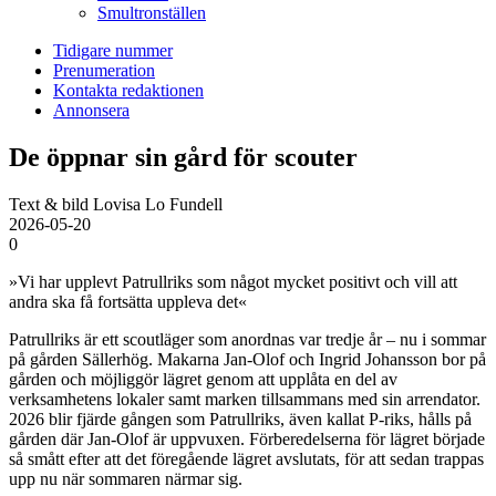
Smultronställen
Tidigare nummer
Prenumeration
Kontakta redaktionen
Annonsera
De öppnar sin gård för scouter
Text & bild Lovisa Lo Fundell
2026-05-20
0
»Vi har upplevt Patrullriks som något mycket positivt och vill att
andra ska få fortsätta uppleva det«
Patrullriks är ett scoutläger som anordnas var tredje år – nu i sommar
på gården Sällerhög. Makarna Jan-Olof och Ingrid Johansson bor på
gården och möjliggör lägret genom att upplåta en del av
verksamhetens lokaler samt marken tillsammans med sin arrendator.
2026 blir fjärde gången som Patrullriks, även kallat P-riks, hålls på
gården där Jan-Olof är uppvuxen. Förberedelserna för lägret började
så smått efter att det föregående lägret avslutats, för att sedan trappas
upp nu när sommaren närmar sig.