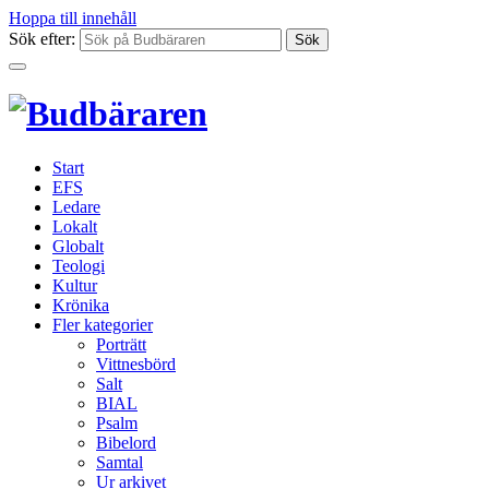
Hoppa till innehåll
Sök efter:
Start
EFS
Ledare
Lokalt
Globalt
Teologi
Kultur
Krönika
Fler kategorier
Porträtt
Vittnesbörd
Salt
BIAL
Psalm
Bibelord
Samtal
Ur arkivet