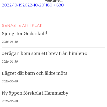
Mekane…
Postat
Full
2022-10-19
2022-10-20
1180 × 680
storlek
Inläggsnavigering
Publicerat i
»Adeln öppnade dörrar för väckelsen«
SENASTE ARTIKLAR
Sjung, för Guds skull!
2026-06-30
»Frågan kom som ett brev från himlen«
2026-06-30
Lägret där barn och äldre möts
2026-06-30
Ny öppen förskola i Hammarby
2026-06-30