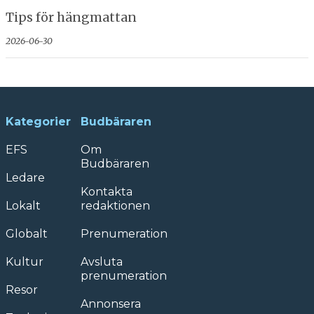
Tips för hängmattan
2026-06-30
Kategorier
Budbäraren
EFS
Om
Budbäraren
Ledare
Kontakta
Lokalt
redaktionen
Globalt
Prenumeration
Kultur
Avsluta
prenumeration
Resor
Annonsera