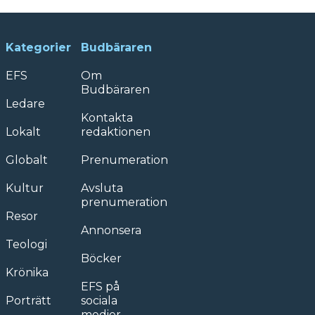
Kategorier
Budbäraren
EFS
Om
Budbäraren
Ledare
Kontakta
Lokalt
redaktionen
Globalt
Prenumeration
Kultur
Avsluta
prenumeration
Resor
Annonsera
Teologi
Böcker
Krönika
EFS på
Porträtt
sociala
medier