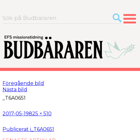
Sök
efter:
Föregående bild
Nästa bild
_T6A0651
Postat
Full
2017-05-19
825 × 510
storlek
Inläggsnavigering
Publicerat i
_T6A0651