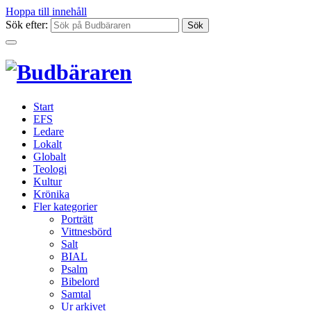
Hoppa till innehåll
Sök efter:
Start
EFS
Ledare
Lokalt
Globalt
Teologi
Kultur
Krönika
Fler kategorier
Porträtt
Vittnesbörd
Salt
BIAL
Psalm
Bibelord
Samtal
Ur arkivet