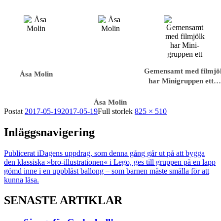
Gemensamt med filmjö
Åsa Molin
har Mini­gruppen ett
Åsa Molin
Postat
2017-05-19
2017-05-19
Full storlek
825 × 510
Inläggsnavigering
Publicerat i
Dagens uppdrag, som denna gång går ut på att bygga
den klassiska »bro-illustrationen« i Lego, ges till gruppen på en lapp
gömd inne i en uppblåst ballong – som barnen måste smälla för att
kunna läsa.
SENASTE ARTIKLAR