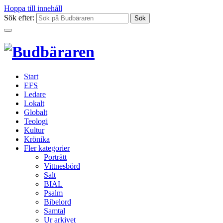
Hoppa till innehåll
Sök efter:
Start
EFS
Ledare
Lokalt
Globalt
Teologi
Kultur
Krönika
Fler kategorier
Porträtt
Vittnesbörd
Salt
BIAL
Psalm
Bibelord
Samtal
Ur arkivet