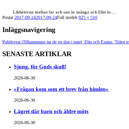
Likheterna mellan far och son är många och Elin är…
Postat
2017-09-24
2017-09-24
Full storlek
825 × 510
Inläggsnavigering
Publicerat i
Tillsammans tar de en dag i taget, Elin och Esaias. Tiden 
SENASTE ARTIKLAR
Sjung, för Guds skull!
2026-06-30
»Frågan kom som ett brev från himlen«
2026-06-30
Lägret där barn och äldre möts
2026-06-30