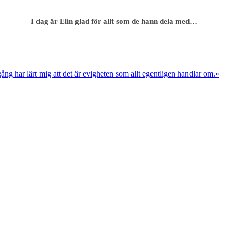
I dag är Elin glad för allt som de hann dela med…
ng har lärt mig att det är evigheten som allt egentligen handlar om.«