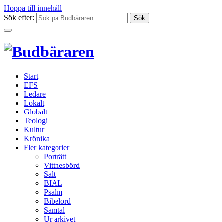
Hoppa till innehåll
Sök efter:
Start
EFS
Ledare
Lokalt
Globalt
Teologi
Kultur
Krönika
Fler kategorier
Porträtt
Vittnesbörd
Salt
BIAL
Psalm
Bibelord
Samtal
Ur arkivet