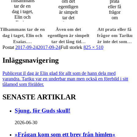
Tillsammans tar de en
Även om det
Att prata eller få
dag i taget, Elin och
egentligen är simpelt
frågor om Tariku
Esaias.…
tar det lång tid…
är inte det som…
Postat
2017-09-24
2017-09-24
Full storlek
825 × 510
Inläggsnavigering
Publicerat i
I dag är Elin glad för allt som de hann dela med
varandra. Tariku var en underbar man men också en förebild i sitt
tålamod som förälder.
SENASTE ARTIKLAR
Sjung, för Guds skull!
2026-06-30
»Frågan kom som ett brev från himlen«