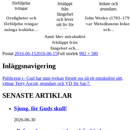
Oroligheter och
John Wesley (1703–179
förföljelse tvingar
var Metodismens ledar
många irakiska…
och…
Amir blev mirakulöst
frisläppt från
fängelset och…
Postat
2016-06-15
2016-06-15
Full storlek
982 × 580
Inläggsnavigering
Publicerat i
– Gud har utan tvekan försett oss på ett mirakulöst sätt,
vittnar Terry Ascott, grundare och VD för Sat-7.
SENASTE ARTIKLAR
Sjung, för Guds skull!
2026-06-30