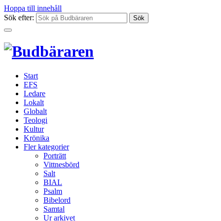
Hoppa till innehåll
Sök efter:
Start
EFS
Ledare
Lokalt
Globalt
Teologi
Kultur
Krönika
Fler kategorier
Porträtt
Vittnesbörd
Salt
BIAL
Psalm
Bibelord
Samtal
Ur arkivet