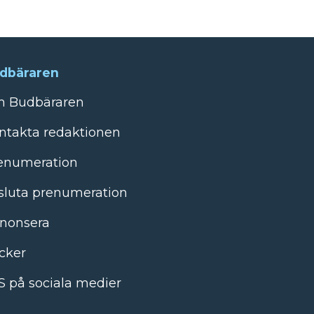
dbäraren
 Budbäraren
ntakta redaktionen
enumeration
sluta prenumeration
nonsera
cker
S på sociala medier