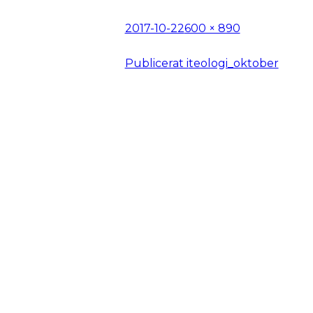
Postat
Full
2017-10-22
600 × 890
storlek
Inläggsnavigering
Publicerat i
teologi_oktober