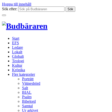
Hoppa till innehåll
Sök efter:
Start
EFS
Ledare
Lokalt
Globalt
Teologi
Kultur
Krönika
Fler kategorier
Porträtt
Vittnesbörd
Salt
BIAL
Psalm
Bibelord
Samtal
Ur arkivet