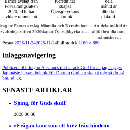
rag ur Esmes avslag från
Gunilla och Kerstin har
– Att dela måltid är
rvaltningsrätten 2020:…
skapat Öjersjökyrkans…
alltid bra diakoni,
människor…
Postat
2025-11-24
2025-11-24
Full storlek
1180 × 680
Inläggsnavigering
Publicerat i
Utdrag ur Susannes dikt »Tack Gud för att jag är jag«:
Jag måste ju vara helt ok För Du min Gud har skapat mig så fin, så
bra, så jag.
SENASTE ARTIKLAR
Sjung, för Guds skull!
2026-06-30
»Frågan kom som ett brev från himlen«