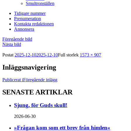
Smultronställen
Tidigare nummer
Prenumeration
Kontakta redaktionen
Annonsera
Föregående bild
Nästa bild
Postat
2025-12-10
2025-12-10
Full storlek
1573 × 907
Inläggsnavigering
Publicerat i
Föregående inlägg
SENASTE ARTIKLAR
Sjung, för Guds skull!
2026-06-30
»Frågan kom som ett brev från himlen«