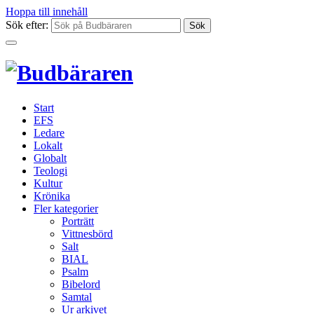
Hoppa till innehåll
Sök efter:
Start
EFS
Ledare
Lokalt
Globalt
Teologi
Kultur
Krönika
Fler kategorier
Porträtt
Vittnesbörd
Salt
BIAL
Psalm
Bibelord
Samtal
Ur arkivet