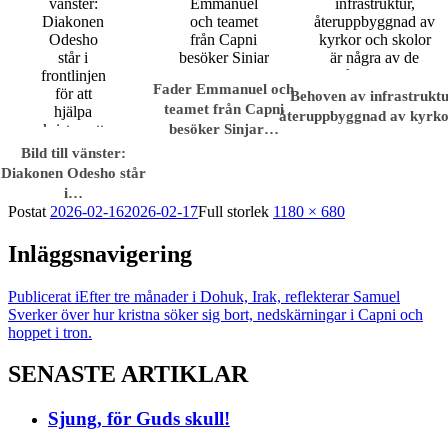
Fader Emmanuel och
Behoven av infrastruktu
teamet från Capni
återuppbyggnad av kyrk
besöker Sinjar…
Bild till vänster:
Diakonen Odesho står
i…
Postat
2026-02-16
2026-02-17
Full storlek
1180 × 680
Inläggsnavigering
Publicerat i
Efter tre månader i Dohuk, Irak, reflekterar Samuel
Sverker över hur kristna söker sig bort, nedskärningar i Capni och
hoppet i tron.
SENASTE ARTIKLAR
Sjung, för Guds skull!