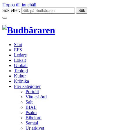
Hoppa till innehåll
Sök efter:
Start
EFS
Ledare
Lokalt
Globalt
Teologi
Kultur
Krönika
Fler kategorier
Porträtt
Vittnesbörd
Salt
BIAL
Psalm
Bibelord
Samtal
Ur arkivet