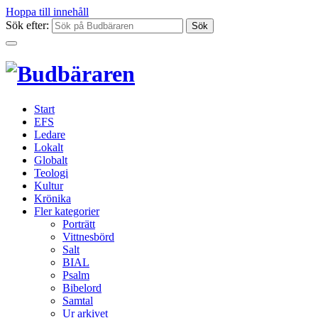
Hoppa till innehåll
Sök efter:
Start
EFS
Ledare
Lokalt
Globalt
Teologi
Kultur
Krönika
Fler kategorier
Porträtt
Vittnesbörd
Salt
BIAL
Psalm
Bibelord
Samtal
Ur arkivet