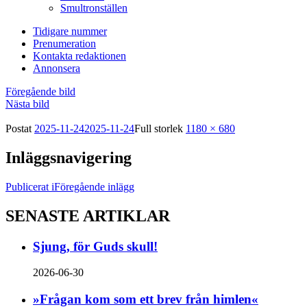
Smultronställen
Tidigare nummer
Prenumeration
Kontakta redaktionen
Annonsera
Föregående bild
Nästa bild
Postat
2025-11-24
2025-11-24
Full storlek
1180 × 680
Inläggsnavigering
Publicerat i
Föregående inlägg
SENASTE ARTIKLAR
Sjung, för Guds skull!
2026-06-30
»Frågan kom som ett brev från himlen«