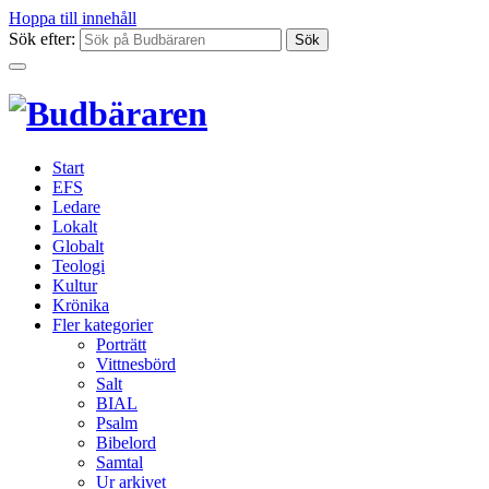
Hoppa till innehåll
Sök efter:
Start
EFS
Ledare
Lokalt
Globalt
Teologi
Kultur
Krönika
Fler kategorier
Porträtt
Vittnesbörd
Salt
BIAL
Psalm
Bibelord
Samtal
Ur arkivet