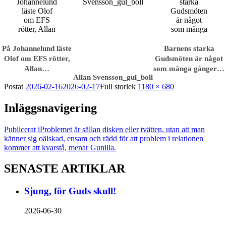
På Johannelund läste
Barnens starka
Olof om EFS rötter,
Gudsmöten är något
Allan…
som många gånger…
Allan Svensson_gul_boll
Postat
2026-02-16
2026-02-17
Full storlek
1180 × 680
Inläggsnavigering
Publicerat i
Problemet är sällan disken eller tvätten, utan att man
känner sig oälskad, ensam och rädd för att problem i relationen
kommer att kvarstå, menar Gunilla.
SENASTE ARTIKLAR
Sjung, för Guds skull!
2026-06-30