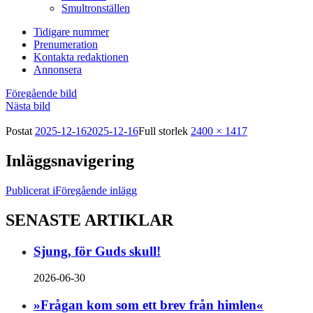
Smultronställen
Tidigare nummer
Prenumeration
Kontakta redaktionen
Annonsera
Föregående bild
Nästa bild
Postat
2025-12-16
2025-12-16
Full storlek
2400 × 1417
Inläggsnavigering
Publicerat i
Föregående inlägg
SENASTE ARTIKLAR
Sjung, för Guds skull!
2026-06-30
»Frågan kom som ett brev från himlen«