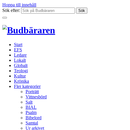
Hoppa till innehåll
Sök efter:
Start
EFS
Ledare
Lokalt
Globalt
Teologi
Kultur
Krönika
Fler kategorier
Porträtt
Vittnesbörd
Salt
BIAL
Psalm
Bibelord
Samtal
Ur arkivet