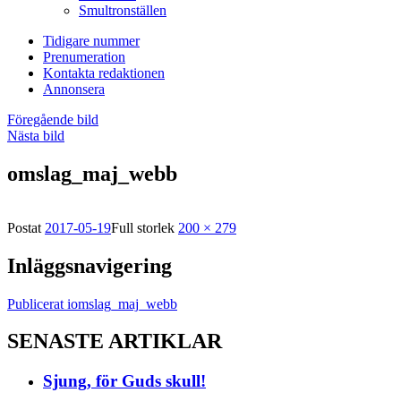
Smultronställen
Tidigare nummer
Prenumeration
Kontakta redaktionen
Annonsera
Föregående bild
Nästa bild
omslag_maj_webb
Postat
2017-05-19
Full storlek
200 × 279
Inläggsnavigering
Publicerat i
omslag_maj_webb
SENASTE ARTIKLAR
Sjung, för Guds skull!