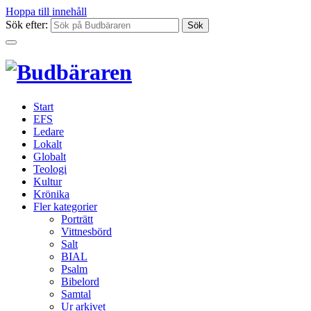
Hoppa till innehåll
Sök efter:
Start
EFS
Ledare
Lokalt
Globalt
Teologi
Kultur
Krönika
Fler kategorier
Porträtt
Vittnesbörd
Salt
BIAL
Psalm
Bibelord
Samtal
Ur arkivet