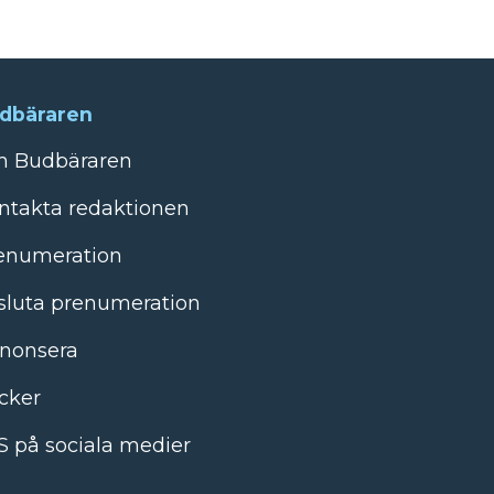
dbäraren
 Budbäraren
ntakta redaktionen
enumeration
sluta prenumeration
nonsera
cker
S på sociala medier