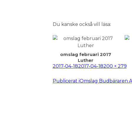
Du kanske också vill läsa:
omslag februari 2017
Luther
Postat
Full
2017-04-18
2017-04-18
200 × 279
storlek
Inläggsnavigering
Publicerat i
Omslag Budbäraren Ap