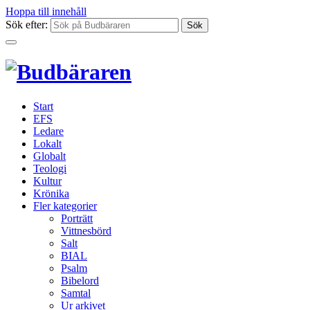
Hoppa till innehåll
Sök efter:
Start
EFS
Ledare
Lokalt
Globalt
Teologi
Kultur
Krönika
Fler kategorier
Porträtt
Vittnesbörd
Salt
BIAL
Psalm
Bibelord
Samtal
Ur arkivet