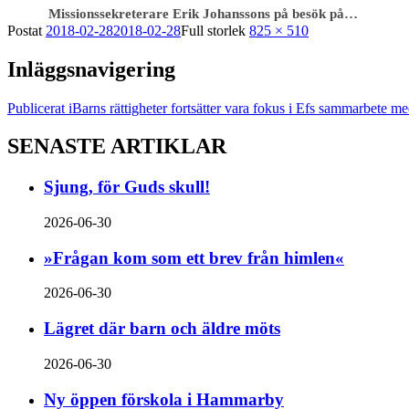
Missionssekreterare Erik Johanssons på besök på…
Postat
2018-02-28
2018-02-28
Full storlek
825 × 510
Inläggsnavigering
Publicerat i
Barns rättigheter fortsätter vara fokus i Efs sammarbete m
SENASTE ARTIKLAR
Sjung, för Guds skull!
2026-06-30
»Frågan kom som ett brev från himlen«
2026-06-30
Lägret där barn och äldre möts
2026-06-30
Ny öppen förskola i Hammarby