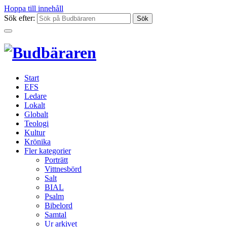
Hoppa till innehåll
Sök efter:
Start
EFS
Ledare
Lokalt
Globalt
Teologi
Kultur
Krönika
Fler kategorier
Porträtt
Vittnesbörd
Salt
BIAL
Psalm
Bibelord
Samtal
Ur arkivet