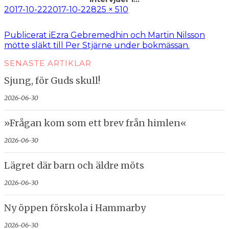
Postat
Full
2017-10-22
2017-10-22
825 × 510
storlek
Inläggsnavigering
Publicerat i
Ezra Gebremedhin och Martin Nilsson
mötte släkt till Per Stjärne under bokmässan.
SENASTE ARTIKLAR
Sjung, för Guds skull!
2026-06-30
»Frågan kom som ett brev från himlen«
2026-06-30
Lägret där barn och äldre möts
2026-06-30
Ny öppen förskola i Hammarby
2026-06-30