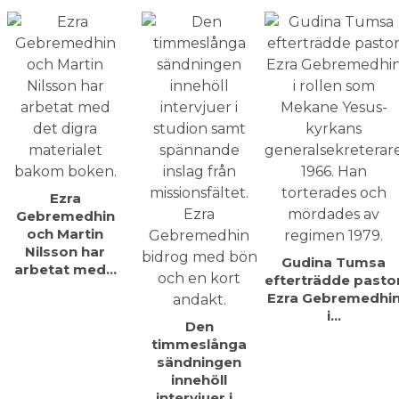
Ezra
Gebremedhin
och Martin
Nilsson har
Gudina Tumsa
arbetat med…
efterträdde pasto
Ezra Gebremedhi
i…
Den
timmeslånga
sändningen
inne­höll
intervjuer i…