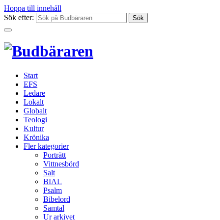
Hoppa till innehåll
Sök efter:
Start
EFS
Ledare
Lokalt
Globalt
Teologi
Kultur
Krönika
Fler kategorier
Porträtt
Vittnesbörd
Salt
BIAL
Psalm
Bibelord
Samtal
Ur arkivet