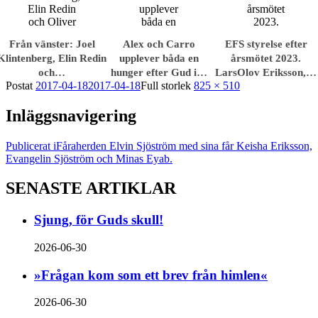
Från vänster: Joel
Alex och Carro
EFS styrelse efter
Klintenberg, Elin Redin
upplever båda en
årsmötet 2023.
och…
hunger efter Gud i…
LarsOlov Eriksson,…
Postat
2017-04-18
2017-04-18
Full storlek
825 × 510
Inläggsnavigering
Publicerat i
Fåraherden Elvin Sjöström med sina får Keisha Eriksson,
Evangelin Sjöström och Minas Eyab.
SENASTE ARTIKLAR
Sjung, för Guds skull!
2026-06-30
»Frågan kom som ett brev från himlen«
2026-06-30