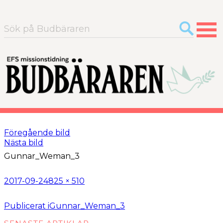
Sök
efter:
Föregående bild
Nästa bild
Gunnar_Weman_3
Postat
Full
2017-09-24
825 × 510
storlek
Inläggsnavigering
Publicerat i
Gunnar_Weman_3