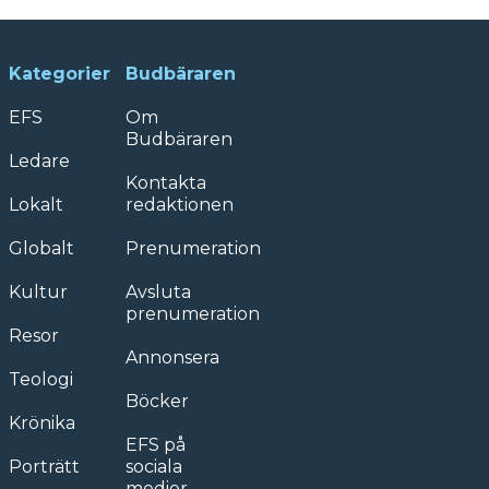
Kategorier
Budbäraren
EFS
Om
Budbäraren
Ledare
Kontakta
Lokalt
redaktionen
Globalt
Prenumeration
Kultur
Avsluta
prenumeration
Resor
Annonsera
Teologi
Böcker
Krönika
EFS på
Porträtt
sociala
medier