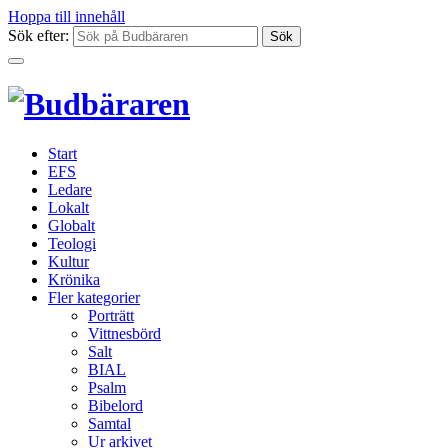
Hoppa till innehåll
Sök efter:
Start
EFS
Ledare
Lokalt
Globalt
Teologi
Kultur
Krönika
Fler kategorier
Porträtt
Vittnesbörd
Salt
BIAL
Psalm
Bibelord
Samtal
Ur arkivet