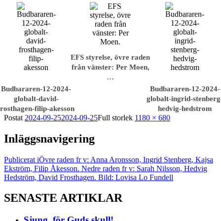
EFS styrelse, övre raden
från vänster: Per Moen,
…
Budbararen-12-2024-
Budbararen-12-2024-
globalt-david-
globalt-ingrid-stenberg
frosthagen-filip-akesson
hedvig-hedstrom
Postat
2024-09-25
2024-09-25
Full storlek
1180 × 680
Inläggsnavigering
Publicerat i
Övre raden fr v: Anna Aronsson, Ingrid Stenberg, Kajsa
Ekström, Filip Åkesson. Nedre raden fr v: Sarah Nilsson, Hedvig
Hedström, David Frosthagen. Bild: Lovisa Lo Fundell
SENASTE ARTIKLAR
Sjung, för Guds skull!