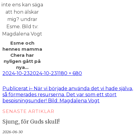
Esme och
hennes mamma
Chera har
nyligen gått på
nya…
Postat
Full
2024-10-23
2024-10-23
1180 × 680
storlek
Inläggsnavigering
Publicerat i
– När vi började använda det vi hade själva,
så för­merades resurserna. Det var som ett stort
bespisnings­under! Bild: Magdalena Vogt
SENASTE ARTIKLAR
Sjung, för Guds skull!
2026-06-30