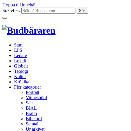
Hoppa till innehåll
Sök efter:
Start
EFS
Ledare
Lokalt
Globalt
Teologi
Kultur
Krönika
Fler kategorier
Porträtt
Vittnesbörd
Salt
BIAL
Psalm
Bibelord
Samtal
Ur arkivet