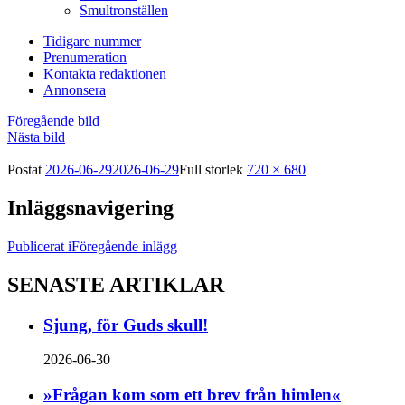
Smultronställen
Tidigare nummer
Prenumeration
Kontakta redaktionen
Annonsera
Föregående bild
Nästa bild
Postat
2026-06-29
2026-06-29
Full storlek
720 × 680
Inläggsnavigering
Publicerat i
Föregående inlägg
SENASTE ARTIKLAR
Sjung, för Guds skull!
2026-06-30
»Frågan kom som ett brev från himlen«