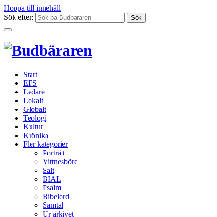
Hoppa till innehåll
Sök efter:
Start
EFS
Ledare
Lokalt
Globalt
Teologi
Kultur
Krönika
Fler kategorier
Porträtt
Vittnesbörd
Salt
BIAL
Psalm
Bibelord
Samtal
Ur arkivet