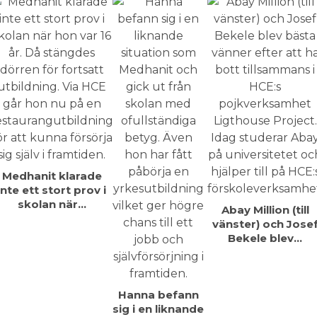
Medhanit klarade
inte ett stort prov i
skolan när…
Abay Million (till
vänster) och Jose
Bekele blev…
Hanna befann
sig i en liknande