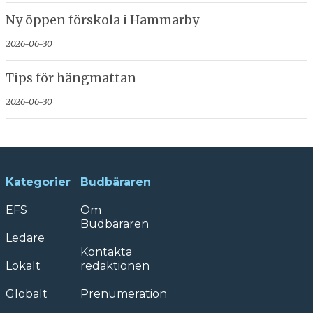
Ny öppen förskola i Hammarby
2026-06-30
Tips för hängmattan
2026-06-30
Kategorier
Budbäraren
EFS
Om
Budbäraren
Ledare
Kontakta
Lokalt
redaktionen
Globalt
Prenumeration