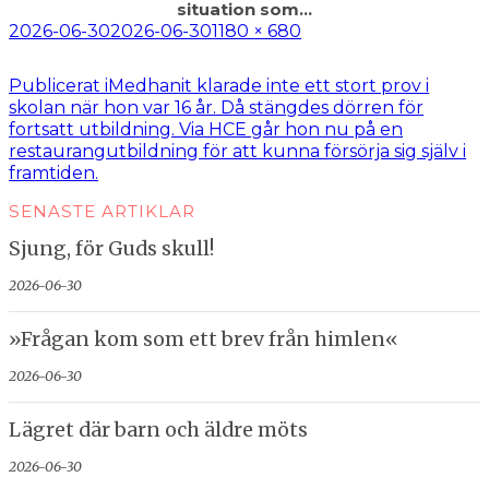
situation som…
Postat
Full
2026-06-30
2026-06-30
1180 × 680
storlek
Inläggsnavigering
Publicerat i
Medhanit klarade inte ett stort prov i
skolan när hon var 16 år. Då stängdes dörren för
fortsatt utbildning. Via HCE går hon nu på en
restaurangutbildning för att kunna försörja sig själv i
framtiden.
SENASTE ARTIKLAR
Sjung, för Guds skull!
2026-06-30
»Frågan kom som ett brev från himlen«
2026-06-30
Lägret där barn och äldre möts
2026-06-30