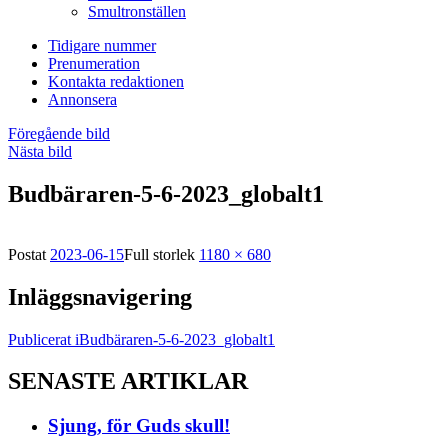
Smultronställen
Tidigare nummer
Prenumeration
Kontakta redaktionen
Annonsera
Föregående bild
Nästa bild
Budbäraren-5-6-2023_globalt1
Postat
2023-06-15
Full storlek
1180 × 680
Inläggsnavigering
Publicerat i
Budbäraren-5-6-2023_globalt1
SENASTE ARTIKLAR
Sjung, för Guds skull!