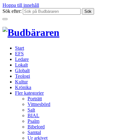
Hoppa till innehåll
Sök efter:
Start
EFS
Ledare
Lokalt
Globalt
Teologi
Kultur
Krönika
Fler kategorier
Porträtt
Vittnesbörd
Salt
BIAL
Psalm
Bibelord
Samtal
Ur arkivet