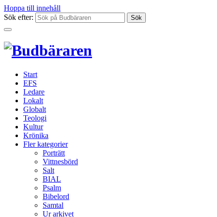
Hoppa till innehåll
Sök efter:
Start
EFS
Ledare
Lokalt
Globalt
Teologi
Kultur
Krönika
Fler kategorier
Porträtt
Vittnesbörd
Salt
BIAL
Psalm
Bibelord
Samtal
Ur arkivet