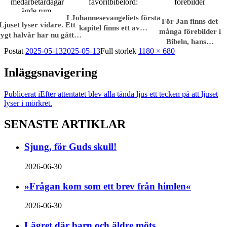
I Johannesevangeliets första
För Jan finns det
Ljuset lyser vidare. Ett
kapitel finns ett av…
många förebilder i
ygt halvår har nu gått…
Bibeln, hans…
Postat
2025-05-13
2025-05-13
Full storlek
1180 × 680
Inläggsnavigering
Publicerat i
Efter attentatet blev alla tända ljus ett tecken på att ljuset
lyser i mörkret.
SENASTE ARTIKLAR
Sjung, för Guds skull!
2026-06-30
»Frågan kom som ett brev från himlen«
2026-06-30
Lägret där barn och äldre möts