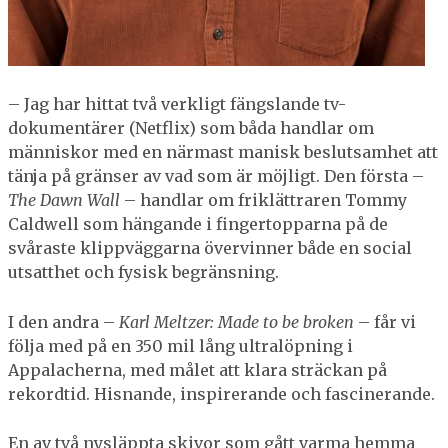
– Jag har hittat två verkligt fängslande tv-
dokumentärer (Netflix) som båda handlar om
människor med en närmast manisk beslutsamhet att
tänja på gränser av vad som är möjligt. Den första –
The Dawn Wall
– handlar om friklättraren Tommy
Caldwell som hängande i fingertopparna på de
svåraste klippväggarna övervinner både en social
utsatthet och fysisk begränsning.
I den andra –
Karl Meltzer: Made to be broken
– får vi
följa med på en 350 mil lång ultralöpning i
Appalacherna, med målet att klara sträckan på
rekordtid. Hisnande, inspirerande och fascinerande.
En av två nysläppta skivor som gått varma hemma