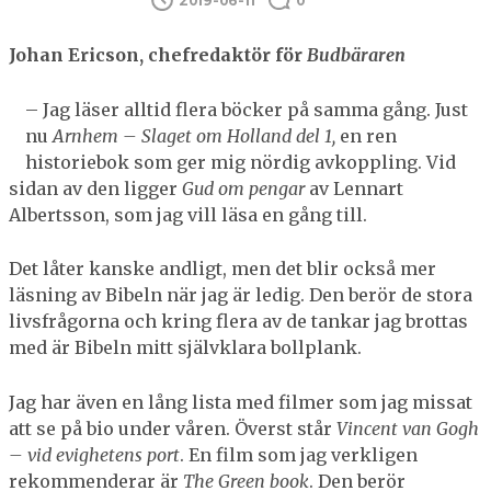
2019-06-11
0
Johan Ericson, chefredaktör för
Budbäraren
– Jag läser alltid flera böcker på samma gång. Just
nu
Arnhem – Slaget om Holland del 1,
en ren
historiebok som ger mig nördig avkoppling. Vid
sidan av den ligger
Gud om pengar
av Lennart
Albertsson, som jag vill läsa en gång till.
Det låter kanske andligt, men det blir också mer
läsning av Bibeln när jag är ledig. Den berör de stora
livsfrågorna och kring flera av de tankar jag brottas
med är Bibeln mitt självklara bollplank.
Jag har även en lång lista med filmer som jag missat
att se på bio under våren. Överst står
Vincent van Gogh
– vid evighetens port
. En film som jag verkligen
rekommenderar är
The Green book
. Den berör