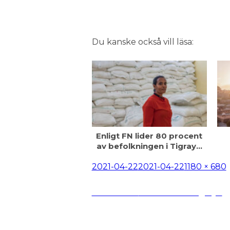
Du kanske också vill läsa:
Enligt FN lider 80 procent
av befolkningen i Tigray…
Postat
Full
2021-04-22
2021-04-22
1180 × 680
storlek
Inläggsnavigering
Publicerat i
Vad händer i Tigray?