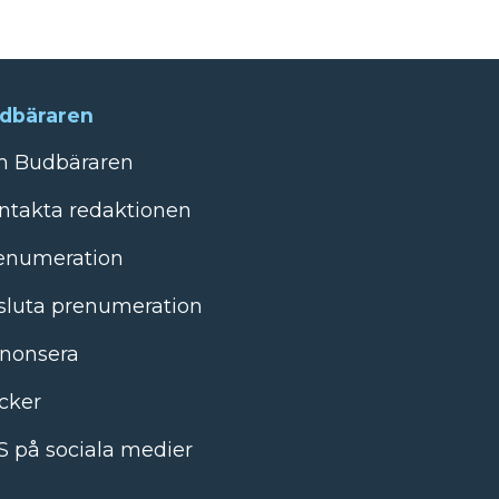
dbäraren
 Budbäraren
ntakta redaktionen
enumeration
sluta prenumeration
nonsera
cker
S på sociala medier