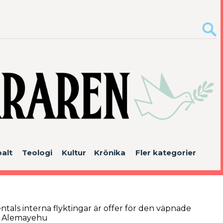
alt
Teologi
Kultur
Krönika
Fler kategorier
entals interna flyktingar är offer för den väpnade
it Alemayehu