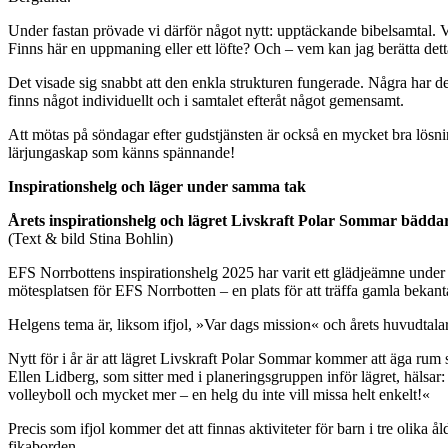
Under fastan prövade vi därför något nytt: upptäckande bibelsamtal. 
Finns här en uppmaning eller ett löfte? Och – vem kan jag berätta dett
Det visade sig snabbt att den enkla strukturen fungerade. Några har del
finns något individuellt och i samtalet efteråt något gemensamt.
Att mötas på söndagar efter gudstjänsten är också en mycket bra lösni
lärjungaskap som känns spännande!
Inspirationshelg och läger under samma tak
Årets inspirationshelg och lägret Livskraft Polar Sommar bäddar
(Text & bild Stina Bohlin)
EFS Norrbottens inspirationshelg 2025 har varit ett glädjeämne under h
mötesplatsen för EFS Norrbotten – en plats för att träffa gamla bekant
Helgens tema är, liksom ifjol, »Var dags mission« och årets huvudtalar
Nytt för i år är att lägret Livskraft Polar Sommar kommer att äga rum 
Ellen Lidberg, som sitter med i planeringsgruppen inför lägret, hälsa
volleyboll och mycket mer – en helg du inte vill missa helt enkelt!«
Precis som ifjol kommer det att finnas aktiviteter för barn i tre olika 
fikaborden.