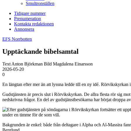
Smultronställen
Tidigare nummer
Prenumeration
Kontakta redaktionen
Annonsera
EFS Norrbotten
Upptäckande bibel­samtal
Text Anton Björkman Bild Magdalena Einarsson
2026-05-20
0
En längtan efter mer än att lyssna ledde till en ny idé. Rörviks­kyrkan 
Gudstjänsten är precis slut i Rörviks­kyrkan. De allra flesta rör sig m
nedskrivna frågor. En del av gudstjänstbesökarna har börjat droppa av
under en timme för de som vill.
Bakgrunden är enkel: både från deltagare i Alpha och Al-Massira fanns 
Berglund.