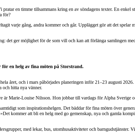
Vi pratar en timme tillsammans kring en av söndagens texter. En enkel
a för?
tagit varje gång, andra kommer och går. Upplägget gör att det spelar min
ng: det ger möjlighet för de som vill och kan att förlänga samlingen me
 för en helg av fina möten på Storstrand.
ela året, och i mars påbörjades planeringen inför 21–23 augusti 2026. F
a och hitta nya vänner.
e är Marie-Louise Nilsson. Hon jobbar till vardags för Alpha Sverige oc
samtidigt som inspirationshelgen. Det bäddar för fina möten över genera
r: »Det kommer att bli en helg med go gemenskap, nya och gamla kompisar
åldersgrupper, med lekar, bus, utomhusaktiviteter och barngudstjänster. Vi