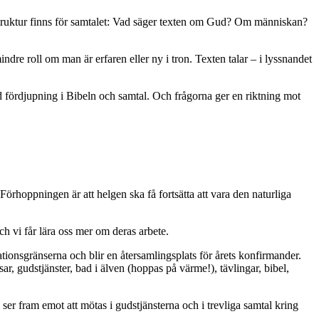
 struktur finns för samtalet: Vad säger texten om Gud? Om människan?
dre roll om man är erfaren eller ny i tron. Texten talar – i lyssnandet
d fördjupning i Bibeln och samtal. Och frågorna ger en riktning mot
örhoppningen är att helgen ska få fortsätta att vara den naturliga
h vi får lära oss mer om deras arbete.
tionsgränserna och blir en återsamlingsplats för årets konfirmander.
, gudstjänster, bad i älven (hoppas på värme!), tävlingar, bibel,
 ser fram emot att mötas i gudstjänsterna och i trevliga samtal kring