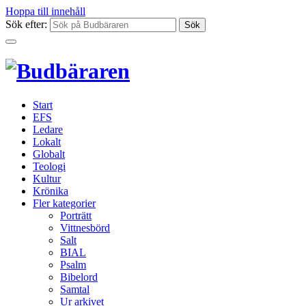
Hoppa till innehåll
Sök efter:
Start
EFS
Ledare
Lokalt
Globalt
Teologi
Kultur
Krönika
Fler kategorier
Porträtt
Vittnesbörd
Salt
BIAL
Psalm
Bibelord
Samtal
Ur arkivet