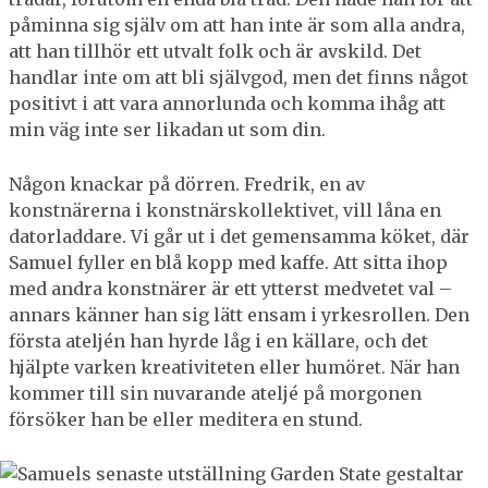
påminna sig själv om att han inte är som alla andra,
att han tillhör ett utvalt folk och är avskild. Det
handlar inte om att bli självgod, men det finns något
positivt i att vara annorlunda och komma ihåg att
min väg inte ser likadan ut som din.
Någon knackar på dörren. Fredrik, en av
konstnärerna i konstnärskollektivet, vill låna en
datorladdare. Vi går ut i det gemensamma köket, där
Samuel fyller en blå kopp med kaffe. Att sitta ihop
med andra konstnärer är ett ytterst medvetet val –
annars känner han sig lätt ensam i yrkesrollen. Den
första ateljén han hyrde låg i en källare, och det
hjälpte varken kreativiteten eller humöret. När han
kommer till sin nuvarande ateljé på morgonen
försöker han be eller meditera en stund.