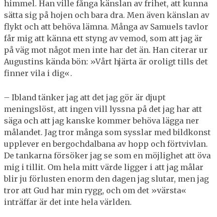
himmel. Han ville fånga känslan av frihet, att kunna
sätta sig på hojen och bara dra. Men även känslan av
flykt och att behöva lämna. Många av Samuels tavlor
får mig att känna ett styng av vemod, som att jag är
på väg mot något men inte har det än. Han citerar ur
Augustins kända bön: »Vårt hjärta är oroligt tills det
finner vila i dig«.
– Ibland tänker jag att det jag gör är djupt
meningslöst, att ingen vill lyssna på det jag har att
säga och att jag kanske kommer behöva lägga ner
målandet. Jag tror många som sysslar med bildkonst
upplever en bergochdalbana av hopp och förtvivlan.
De tankarna försöker jag se som en möjlighet att öva
mig i tillit. Om hela mitt värde ligger i att jag målar
blir ju förlusten enorm den dagen jag slutar, men jag
tror att Gud har min rygg, och om det »värsta«
inträffar är det inte hela världen.