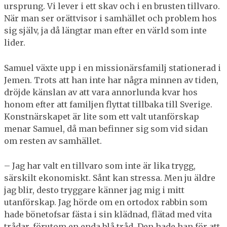
ursprung. Vi lever i ett skav och i en brusten tillvaro.
När man ser orättvisor i samhället och problem hos
sig själv, ja då längtar man efter en värld som inte
lider.
Samuel växte upp i en missionärsfamilj stationerad i
Jemen. Trots att han inte har några minnen av tiden,
dröjde känslan av att vara annorlunda kvar hos
honom efter att familjen flyttat tillbaka till Sverige.
Konstnärskapet är lite som ett valt utanförskap
menar Samuel, då man befinner sig som vid sidan
om resten av samhället.
– Jag har valt en tillvaro som inte är lika trygg,
särskilt ekonomiskt. Sånt kan stressa. Men ju äldre
jag blir, desto tryggare känner jag mig i mitt
utanförskap. Jag hörde om en ortodox rabbin som
hade bönetofsar fästa i sin klädnad, flätad med vita
trådar, förutom en enda blå tråd. Den hade han för att