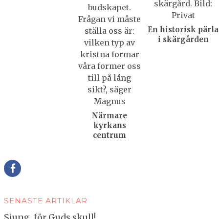
En historisk pärla
i skärgården
Närmare
kyrkans
centrum
Della
SENASTE ARTIKLAR
Sjung, för Guds skull!