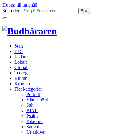
Hoppa till innehåll
Sök efter:
Start
EFS
Ledare
Lokalt
Globalt
Teologi
Kultur
Krönika
Fler kategorier
Porträtt
Vittnesbörd
Salt
BIAL
Psalm
Bibelord
Samtal
Ur arkivet