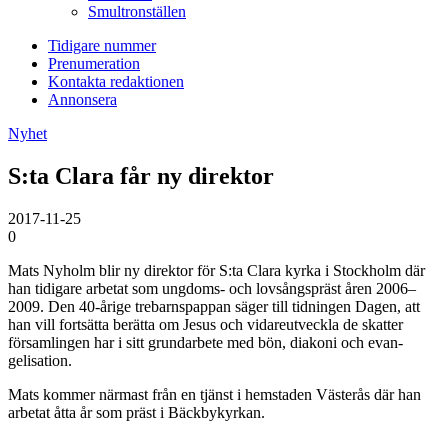
Smultronställen
Tidigare nummer
Prenumeration
Kontakta redaktionen
Annonsera
Nyhet
S:ta Clara får ny direktor
2017-11-25
0
Mats Nyholm
blir ny direktor för S:ta Clara kyrka i Stockholm där
han tidigare arbetat som ungdoms- och lovsångspräst åren 2006–
2009. Den 40-årige trebarnspappan säger till tidningen Dagen, att
han vill fortsätta berätta om Jesus och vidareutveckla de skatter
församlingen har i sitt grundarbete med bön, diakoni och evan-
gelisation.
Mats kommer närmast från en tjänst i hemstaden Västerås där han
arbetat åtta år som präst i Bäckbykyrkan.