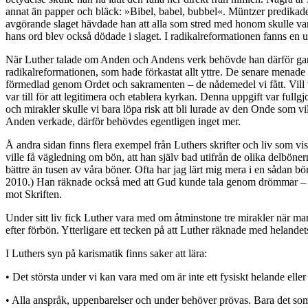
annat än papper och bläck: »Bibel, babel, bubbel«. Müntzer predikad
avgörande slaget hävdade han att alla som stred med honom skulle vara
hans ord blev också dödade i slaget. I radikalreformationen fanns en
När Luther talade om Anden och Andens verk behövde han därför gar
radikalreformationen, som hade förkastat allt yttre. De senare menad
förmedlad genom Ordet och sakramenten – de nådemedel vi fått. Vill vi 
var till för att legitimera och etablera kyrkan. Denna uppgift var fu
och mirakler skulle vi bara löpa risk att bli lurade av den Onde som vi
Anden verkade, därför behövdes egentligen inget mer.
Å andra sidan finns flera exempel från Luthers skrifter och liv som visa
ville få vägledning om bön, att han själv bad utifrån de olika delböne
bättre än tusen av våra böner. Ofta har jag lärt mig mera i en sådan 
2010.) Han räknade också med att Gud kunde tala genom drömmar – ä
mot Skriften.
Under sitt liv fick Luther vara med om åtminstone tre mirakler när ma
efter förbön. Ytterligare ett tecken på att Luther räknade med helande
I Luthers syn på karismatik finns saker att lära:
• Det största under vi kan vara med om är inte ett fysiskt helande eller
• Alla anspråk, uppenbarelser och under behöver prövas. Bara det som st