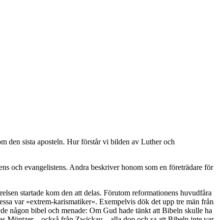
om den sista aposteln. Hur
förstår vi bilden av Luther och
etens och evangelistens. Andra beskriver honom som en företrädare för
nsrörelsen startade kom den att delas. Förutom reformationens huvudfåra
v dessa var »extrem-karismatiker«. Exempelvis dök det upp tre män från
övde någon bibel och menade: Om Gud hade tänkt att Bibeln skulle ha
mas Müntzer – också från Zwickau – alla dop och sa att Bibeln inte var