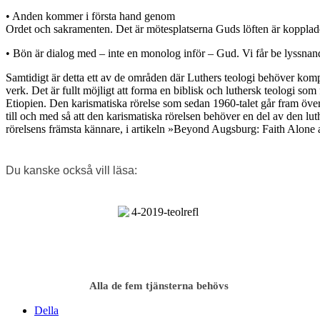
• Anden kommer i första hand genom
Ordet och sakramenten. Det är mötesplatserna
Guds löften är kopplade 
• Bön är dialog med – inte en monolog inför – Gud. Vi får be lyssnan
Samtidigt är detta ett av de områden där Luthers teologi behöver komp
verk. Det är fullt möjligt att forma en biblisk och luthersk teologi so
Etiopien. Den karismatiska rörelse som sedan 1960-talet går fram öve
till och med så att den karismatiska rörelsen behöver en del av den lut
rörelsens främsta kännare, i artikeln »Beyond Augsburg: Faith Alone
Du kanske också vill läsa:
Alla de fem tjänsterna behövs
Della