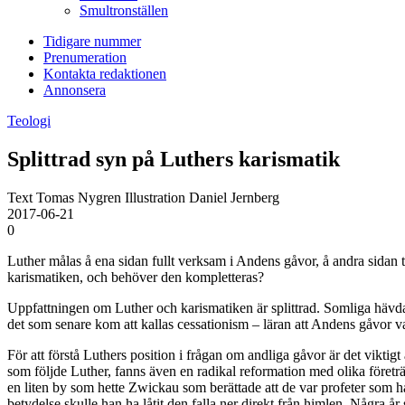
Smultronställen
Tidigare nummer
Prenumeration
Kontakta redaktionen
Annonsera
Teologi
Splittrad syn på Luthers karismatik
Text Tomas Nygren Illustration Daniel Jernberg
2017-06-21
0
Luther målas å ena sidan fullt verksam i Andens gåvor, å andra sidan
karismatiken, och behöver
den kompletteras?
Uppfattningen om Luther och karismatiken är splittrad. Somliga hävdar
det som senare kom att kallas cessationism – läran att Andens gåvor var
För att förstå Luthers position i frågan om andliga gåvor är det viktig
som följde Luther, fanns även en radikal reformation med olika företrä
en liten by som hette Zwickau som berättade att de var profeter som 
betydelse skulle han ha låtit den falla ner direkt från himlen. Några 