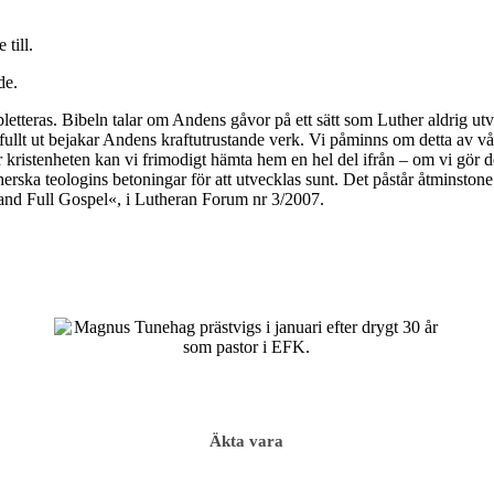
till.
de.
letteras. Bibeln talar om Andens gåvor på ett sätt som Luther aldrig ut
m fullt ut bejakar Andens kraftutrustande verk. Vi påminns om detta av vå
r kristenheten kan vi frimodigt hämta hem en hel del ifrån – om vi gör 
herska teologins betoningar för att utvecklas sunt. Det påstår åtminston
 and Full Gospel«, i Lutheran Forum nr 3/2007.
Äkta vara