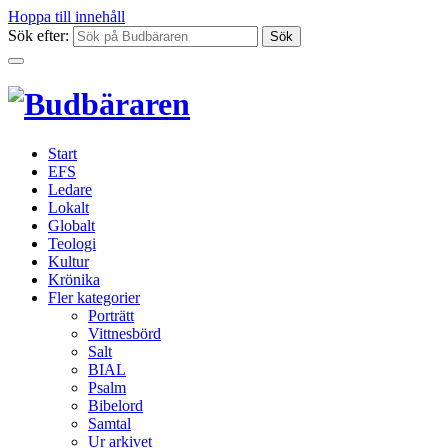
Hoppa till innehåll
Sök efter:
Start
EFS
Ledare
Lokalt
Globalt
Teologi
Kultur
Krönika
Fler kategorier
Porträtt
Vittnesbörd
Salt
BIAL
Psalm
Bibelord
Samtal
Ur arkivet