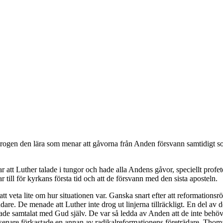
 trogen den lära som menar att gåvorna från Anden försvann samtidigt s
 att Luther talade i tungor och hade alla Andens gåvor, speciellt prof
 till för kyrkans första tid och att de försvann med den sista aposteln.
t att veta lite om hur situationen var. Ganska snart efter att reformatio
dare. De menade att Luther inte drog ut linjerna tillräckligt. En del a
hade samtalat med Gud själv. De var så ledda av Anden att de inte beh
år senare förkastade en annan av radikalreformationens företrädare, Tho