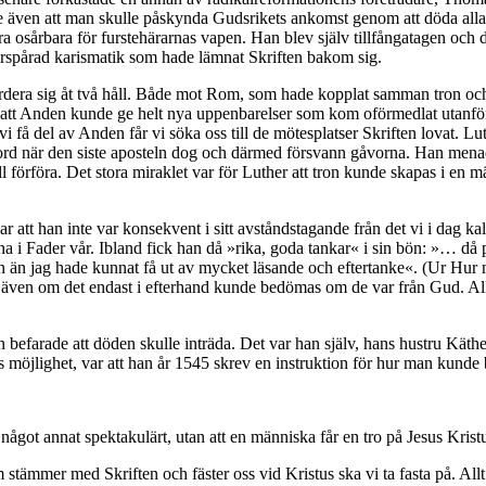
e även att man skulle påskynda Gudsrikets ankomst genom att döda alla 
 osårbara för furstehärarnas vapen. Han blev själv till­fånga­tagen oc
 urspårad karismatik som hade lämnat Skriften bakom sig.
dera sig åt två håll. Både mot Rom, som hade kopplat samman tron o
e att Anden kunde ge helt nya uppenbarelser som kom oförmedlat utanfö
få del av Anden får vi söka oss till de mötesplatser Skriften lovat. Luth
llgjord när den siste aposteln dog och därmed försvann gåvorna. Han me
ll förföra. Det stora miraklet var för Luther att tron kunde skapas i en
r att han inte var konsekvent i sitt avståndstagande från det vi i dag kal
rna i Fader vår. Ibland fick han då »rika, goda tankar« i sin bön: »… då
bön än jag hade kunnat få ut av mycket läsande och eftertanke«. (Ur Hu
ven om det endast i efterhand kunde bedömas om de var från Gud. All
n befarade att döden skulle inträda. Det var han själv, hans hustru Kät
ts möjlighet, var att han år 1545 skrev en instruktion för hur man kunde 
 något annat spektakulärt, utan att en människa får en tro på Jesus Kristu
ämmer med Skriften och fäster oss vid Kristus ska vi ta fasta på. Allt a