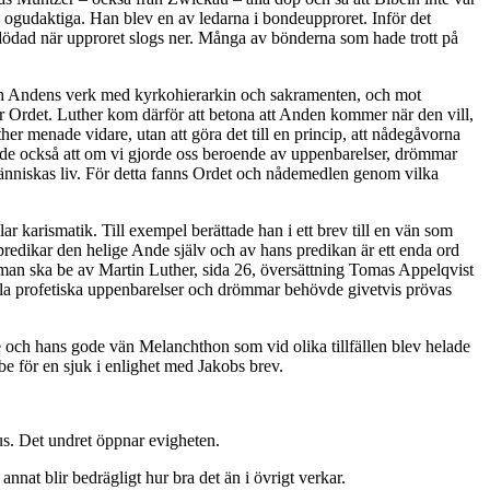
ogudaktiga. Han blev en av ledarna i bondeupproret. Inför det
h dödad när upproret slogs ner. Många av bönderna som hade trott på
ch Andens verk med kyrkohierarkin och sakramenten, och mot
r Ordet. Luther kom därför att betona att Anden kommer när den vill,
er menade vidare, utan att göra det till en princip, att nådegåvorna
nade också att om vi gjorde oss beroende av uppenbarelser, drömmar
 män­niskas liv. För detta fanns Ordet och nådemedlen genom vilka
lar karismatik. Till exempel berättade han i ett brev till en vän som
 predikar den helige Ande själv och av hans predikan är ett enda ord
r man ska be av Martin Luther, sida 26, översättning Tomas Appelqvist
a profetiska uppenbarelser och drömmar behövde givetvis prövas
he och hans gode vän Melanchthon som vid olika tillfällen blev helade
be för en sjuk i enlighet med Jakobs brev.
s. Det undret öppnar evig­­he­ten.
nnat blir bedrägligt hur bra det än i övrigt verkar.