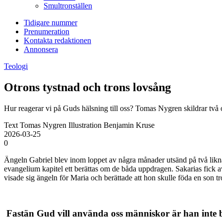
Smultronställen
Tidigare nummer
Prenumeration
Kontakta redaktionen
Annonsera
Teologi
Otrons tystnad och trons lovsång
Hur reagerar vi på Guds hälsning till oss? Tomas Nygren skildrar två 
Text Tomas Nygren Illustration Benjamin Kruse
2026-03-25
0
Ängeln Gabriel blev inom loppet av några månader utsänd på två likna
evangelium kapitel ett berättas om de båda uppdragen. Sakarias fick av
visade sig ängeln för Maria och berättade att hon skulle föda en son t
Fastän Gud vill använda oss människor är han inte bero