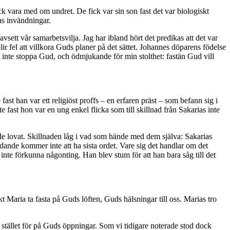
ck vara med om undret. De fick var sin son fast det var biologiskt
as invändningar.
avsett vår samarbetsvilja. Jag har ibland hört det predikas att det var
 fel att villkora Guds planer på det sättet. Johannes döparens födelse
ist inte stoppa Gud, och ödmjukande för min stolthet: fastän Gud vill
ast han var ett religiöst proffs – en erfaren präst – som befann sig i
e fast hon var en ung enkel flicka som till skillnad från Sakarias inte
 hade lovat. Skillnaden låg i vad som hände med dem själva: Sakarias
ande kommer inte att ha sista ordet. Vare sig det handlar om det
inte förkunna någonting. Han blev stum för att han bara såg till det
kt Maria ta fasta på Guds löften, Guds hälsningar till oss. Marias tro
 i stället för på Guds öppningar. Som vi tidigare noterade stod dock