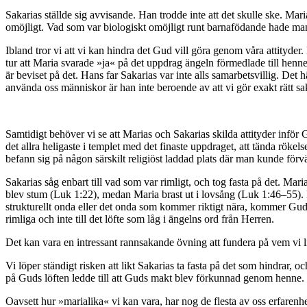
Sakarias ställde sig avvisande. Han trodde inte att det skulle ske. Ma
omöjligt. Vad som var biologiskt omöjligt runt barnafödande hade man 
Ibland tror vi att vi kan hindra det Gud vill göra genom våra attityder. 
tur att Maria svarade »ja« på det uppdrag ängeln förmedlade till henn
är beviset på det. Hans far Sakarias var inte alls samarbetsvillig. Det 
använda oss människor är han inte beroende av att vi gör exakt rätt sake
Samtidigt behöver vi se att Marias och Sakarias skilda attityder inför G
det allra heligaste i templet med det finaste uppdraget, att tända rökel
befann sig på någon särskilt religiöst laddad plats där man kunde förv
Sakarias såg enbart till vad som var rimligt, och tog fasta på det. Mari
blev stum (Luk 1:22), medan Maria brast ut i lovsång (Luk 1:46–55). M
strukturellt onda eller det onda som kommer riktigt nära, kommer Gud a
rimliga och inte till det löfte som låg i ängelns ord från Herren.
Det kan vara en intressant rannsakande övning att fundera på vem vi 
Vi löper ständigt risken att likt Sakarias ta fasta på det som hindrar, 
på Guds löften ledde till att Guds makt blev förkunnad genom henne. Sa
Oavsett hur »marialika« vi kan vara, har nog de flesta av oss erfarenhet