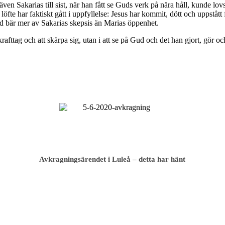
tt även Sakarias till sist, när han fått se Guds verk på nära håll, kunde
fte har faktiskt gått i uppfyllelse: Jesus har kommit, dött och uppstått fö
land bär mer av Sakarias skepsis än Marias öppenhet.
krafttag och att skärpa sig, utan i att se på Gud och det han gjort, gör oc
Avkragnings­ärendet i Luleå – detta har hänt