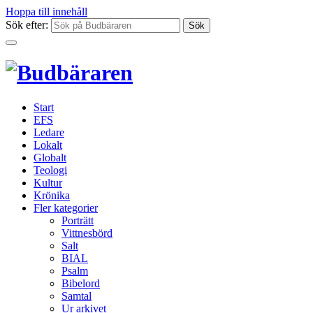
Hoppa till innehåll
Sök efter:
Start
EFS
Ledare
Lokalt
Globalt
Teologi
Kultur
Krönika
Fler kategorier
Porträtt
Vittnesbörd
Salt
BIAL
Psalm
Bibelord
Samtal
Ur arkivet