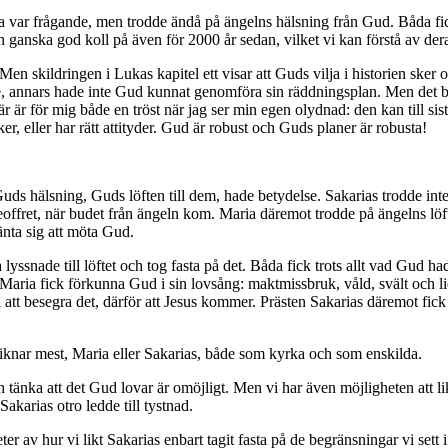
ria var frågande, men trodde ändå på ängelns hälsning från Gud. Båda fi
ganska god koll på även för 2000 år sedan, vilket vi kan förstå av der
Men skildringen i Lukas kapitel ett visar att Guds vilja i historien sker o
e, annars hade inte Gud kunnat genomföra sin räddningsplan. Men det blir
här är för mig både en tröst när jag ser min egen olydnad: den kan till s
r, eller har rätt attityder. Gud är robust och Guds planer är robusta!
uds hälsning, Guds löften till dem, hade betydelse. Sakarias trodde inte f
seoffret, när budet från ängeln kom. Maria däremot trodde på ängelns löft
änta sig att möta Gud.
a lyssnade till löftet och tog fasta på det. Båda fick trots allt vad Gud
aria fick förkunna Gud i sin lovsång: maktmissbruk, våld, svält och lid
tt besegra det, därför att Jesus kommer. Prästen Sakarias däremot fick 
liknar mest, Maria eller Sakarias, både som kyrka och som enskilda.
och tänka att det Gud lovar är omöjligt. Men vi har även möjligheten att li
karias otro ledde till tystnad.
er av hur vi likt Sakarias enbart tagit fasta på de begränsningar vi sett