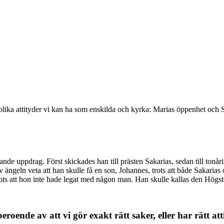
olika attityder vi kan ha som enskilda och kyrka: Marias öppenhet och S
nde uppdrag. Först skickades han till prästen Sakarias, sedan till ton
 ängeln veta att han skulle få en son, Johannes, trots att både Sakarias 
rots att hon inte hade legat med någon man. Han skulle kallas den Högst
ende av att vi gör exakt rätt saker, eller har rätt att