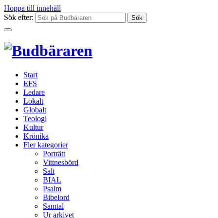
Hoppa till innehåll
Sök efter:
Start
EFS
Ledare
Lokalt
Globalt
Teologi
Kultur
Krönika
Fler kategorier
Porträtt
Vittnesbörd
Salt
BIAL
Psalm
Bibelord
Samtal
Ur arkivet