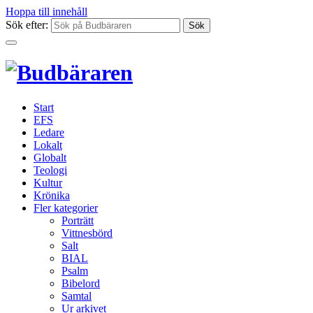
Hoppa till innehåll
Sök efter:
Start
EFS
Ledare
Lokalt
Globalt
Teologi
Kultur
Krönika
Fler kategorier
Porträtt
Vittnesbörd
Salt
BIAL
Psalm
Bibelord
Samtal
Ur arkivet