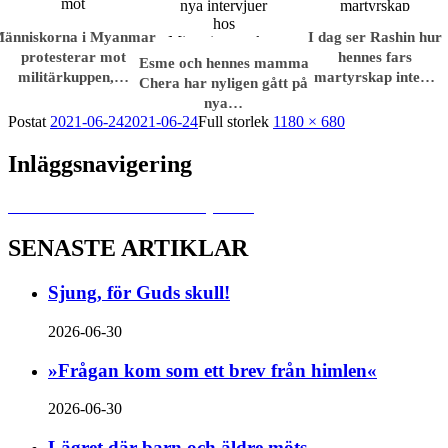
änniskorna i Myanmar
I dag ser Rashin hur
protesterar mot
hennes fars
Esme och hennes mamma
militärkuppen,…
martyrskap inte…
Chera har nyligen gått på
nya…
Postat
2021-06-24
2021-06-24
Full storlek
1180 × 680
Inläggsnavigering
Publicerat i
Krisen eskalerar i Myanmar
SENASTE ARTIKLAR
Sjung, för Guds skull!
2026-06-30
»Frågan kom som ett brev från himlen«
2026-06-30
Lägret där barn och äldre möts