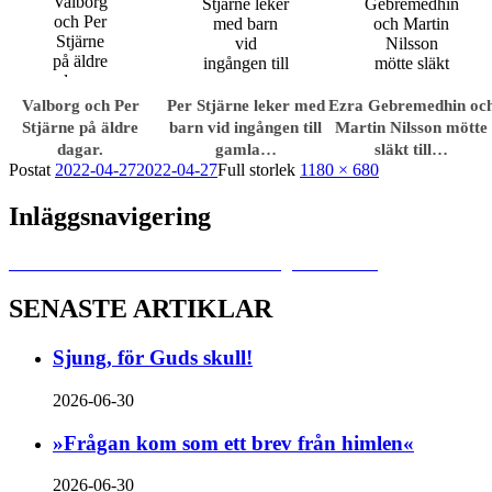
Valborg och Per
Per Stjärne leker med
Ezra Gebremedhin oc
Stjärne på äldre
barn vid ingången till
Martin Nilsson mötte
dagar.
gamla…
släkt till…
Postat
2022-04-27
2022-04-27
Full storlek
1180 × 680
Inläggsnavigering
Publicerat i
Jubileum i tider av förändring – 1960-talet
SENASTE ARTIKLAR
Sjung, för Guds skull!
2026-06-30
»Frågan kom som ett brev från himlen«
2026-06-30