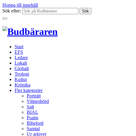
Hoppa till innehåll
Sök efter:
Start
EFS
Ledare
Lokalt
Globalt
Teologi
Kultur
Krönika
Fler kategorier
Porträtt
Vittnesbörd
Salt
BIAL
Psalm
Bibelord
Samtal
Ur arkivet