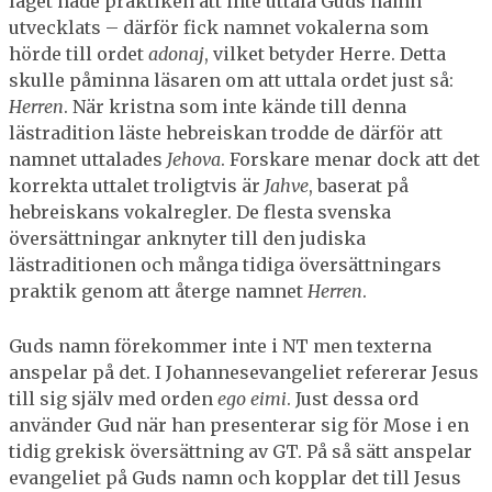
laget hade praktiken att inte uttala Guds namn
utvecklats – därför fick namnet vokalerna som
hörde till ordet
adonaj
, vilket betyder Herre. Detta
skulle påminna läsaren om att uttala ordet just så:
Herren
. När kristna som inte kände till denna
lästradition läste hebreiskan trodde de därför att
namnet uttalades
Jehova
. Forskare menar dock att det
korrekta uttalet troligtvis är
Jahve
, baserat på
hebreiskans vokalregler. De flesta svenska
översättningar anknyter till den judiska
lästraditionen och många tidiga översättningars
praktik genom att återge namnet
Herren
.
Guds namn förekommer inte i NT men texterna
anspelar på det. I Johannes​evangeliet refererar Jesus
till sig själv med orden
ego eimi
. Just dessa ord
använder Gud när han presenterar sig för Mose i en
tidig grekisk översättning av GT. På så sätt anspelar
evangeliet på Guds namn och kopplar det till Jesus