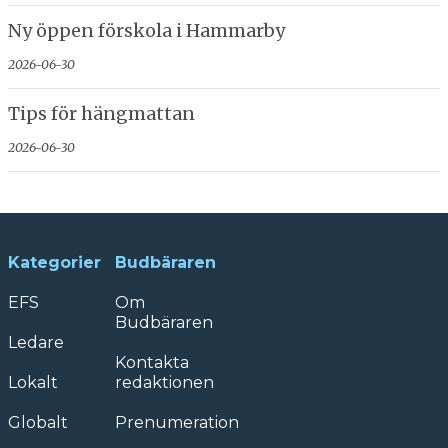
Ny öppen förskola i Hammarby
2026-06-30
Tips för hängmattan
2026-06-30
Kategorier
Budbäraren
EFS
Om
Budbäraren
Ledare
Kontakta
Lokalt
redaktionen
Globalt
Prenumeration