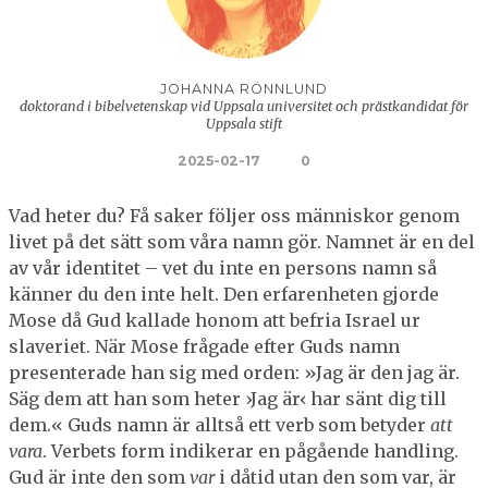
JOHANNA RÖNNLUND
doktorand i bibelvetenskap vid Uppsala universitet och prästkandidat för
Uppsala stift
2025-02-17
0
Vad heter du? Få saker följer oss människor genom
livet på det sätt som våra namn gör. Namnet är en del
av vår identitet – vet du inte en persons namn så
känner du den inte helt. Den erfarenheten gjorde
Mose då Gud kallade honom att befria Israel ur
slaveriet. När Mose frågade efter Guds namn
presenterade han sig med orden: »Jag är den jag är.
Säg dem att han som heter ›Jag är‹ har sänt dig till
dem.« Guds namn är alltså ett verb som betyder
att
vara
. Verbets form indikerar en pågående handling.
Gud är inte den som
var
i dåtid utan den som var, är