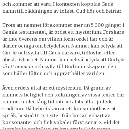
och kommer att vara. I kontexten kopplas Guds
namn till räddningen av folket. Gud hör och befriar.
Trots att namnet förekommer mer än 5 000 gånger i
Gamla testamentet, är ordet ett mysterium. Forskare
är inte överens om vilken form ordet har och är
därför oeniga om betydelsen. Namnet kan betyda att
Gud
är
och syfta till Guds närvaro, tidlöshet eller
obeskrivbarhet. Namnet kan också betyda att Gud
gör
så att annat är
och syfta till Gud som skapare, den
som håller löften och upprätthåller världen.
Även ordets uttal är ett mysterium. På grund av
namnets helighet och tolkningen av vissa texter har
namnet under lång tid inte uttalats alls i judisk
tradition. Då hebreiskan är ett konsonantbaserat
språk, bestod GT:s texter från början enbart av
konsonanter och fick vokaler först senare. Vid det