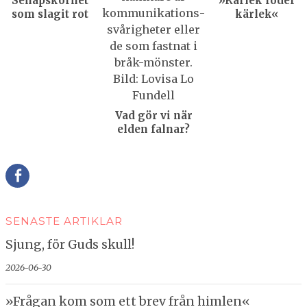
Senapskornet
»Kärlek föder
som slagit rot
kärlek«
Vad gör vi när
elden falnar?
Della
SENASTE ARTIKLAR
Sjung, för Guds skull!
2026-06-30
»Frågan kom som ett brev från himlen«