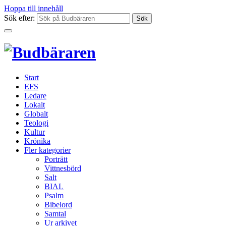
Hoppa till innehåll
Sök efter:
Start
EFS
Ledare
Lokalt
Globalt
Teologi
Kultur
Krönika
Fler kategorier
Porträtt
Vittnesbörd
Salt
BIAL
Psalm
Bibelord
Samtal
Ur arkivet