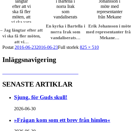
En kyrka i Bartella i
Erik Johansson i möte
– Jag längtar efter att
norra Irak som
med representanter fr
vi ska få fler möten,
vandaliserats…
Mekane…
att vi…
Postat
2016-06-23
2016-06-23
Full storlek
825 × 510
Inläggsnavigering
Publicerat i
En missions­berättelse tar form
SENASTE ARTIKLAR
Sjung, för Guds skull!
2026-06-30
»Frågan kom som ett brev från himlen«